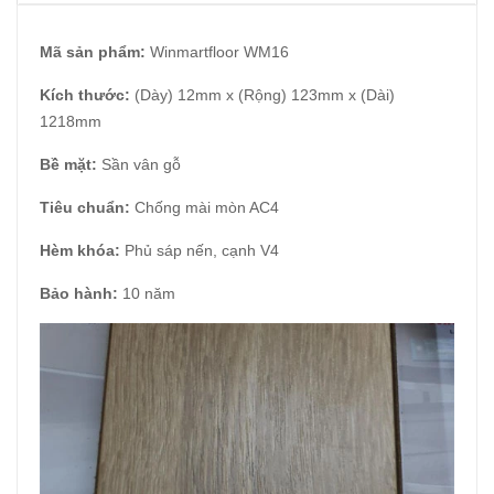
Mã sản phẩm:
Winmartfloor WM16
Kích thước:
(Dày) 12mm x (Rộng) 123mm x (Dài)
1218mm
Bề mặt:
Sần vân gỗ
Tiêu chuẩn:
Chống mài mòn AC4
Hèm khóa:
Phủ sáp nến, cạnh V4
Bảo hành:
10 năm