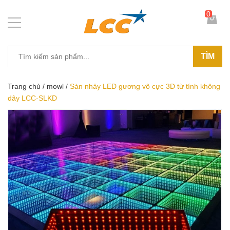
0
TÌM
Trang chủ
/
mowl
/
Sàn nhảy LED gương vô cực 3D từ tính không
dây LCC-SLKD