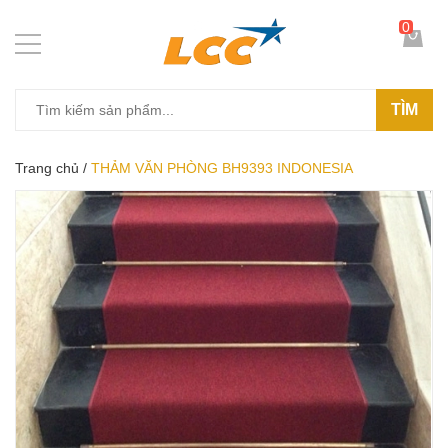
0
TÌM
Trang chủ
/
THẢM VĂN PHÒNG BH9393 INDONESIA