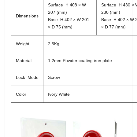
Surface H 408 × W
Surface H 430 × 
207 (mm)
230 (mm)
Dimensions
Base H 402 × W 201
Base H 402 × W 
× D 75 (mm)
× D 77 (mm)
Weight
2.5Kg
Material
1.2mm Powder coating iron plate
Lock Mode
Screw
Color
Ivory White