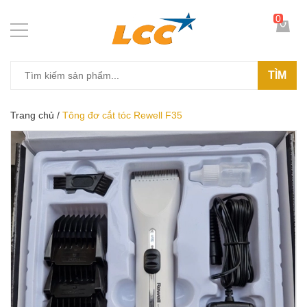
0
TÌM
Trang chủ
/
Tông đơ cắt tóc Rewell F35