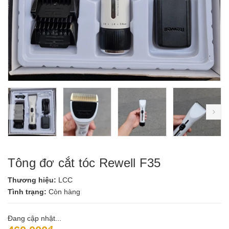
prev
ne
Tông đơ cắt tóc Rewell F35
Thương hiệu:
LCC
Tình trạng:
Còn hàng
Đang cập nhật...