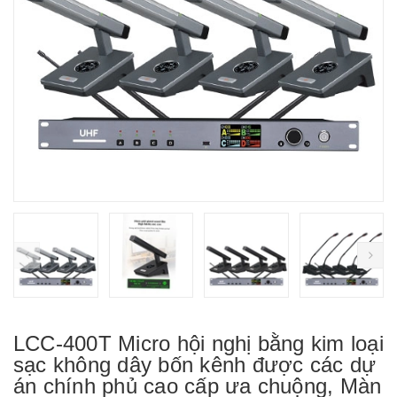
prev
ne
LCC-400T Micro hội nghị bằng kim loại
sạc không dây bốn kênh được các dự
án chính phủ cao cấp ưa chuộng, Màn