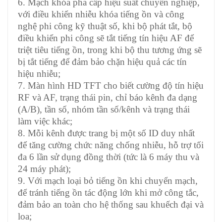
6. Mạch khóa pha cấp hiệu suất chuyên nghiệp,
với điều khiển nhiễu khóa tiếng ồn và công
nghệ phi công kỹ thuật số, khi bộ phát tắt, bộ
điều khiển phi công sẽ tắt tiếng tín hiệu AF để
triệt tiêu tiếng ồn, trong khi bộ thu tương ứng sẽ
bị tắt tiếng để đảm bảo chặn hiệu quả các tín
hiệu nhiễu;
7. Màn hình HD TFT cho biết cường độ tín hiệu
RF và AF, trạng thái pin, chỉ báo kênh đa dạng
(A/B), tần số, nhóm tần số/kênh và trạng thái
làm việc khác;
8. Mỗi kênh được trang bị một số ID duy nhất
để tăng cường chức năng chống nhiễu, hỗ trợ tối
đa 6 lần sử dụng đồng thời (tức là 6 máy thu và
24 máy phát);
9. Với mạch loại bỏ tiếng ồn khi chuyển mạch,
để tránh tiếng ồn tác động lớn khi mở công tắc,
đảm bảo an toàn cho hệ thống sau khuếch đại và
loa;