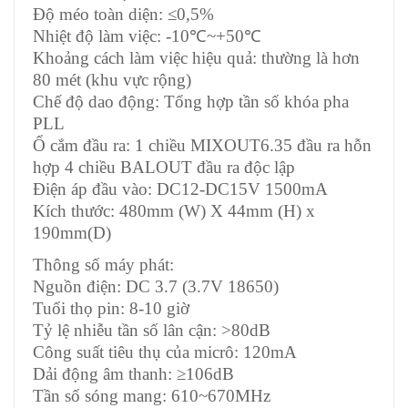
Độ méo toàn diện: ≤0,5%
Nhiệt độ làm việc: -10℃~+50℃
Khoảng cách làm việc hiệu quả: thường là hơn
80 mét (khu vực rộng)
Chế độ dao động: Tổng hợp tần số khóa pha
PLL
Ổ cắm đầu ra: 1 chiều MIXOUT6.35 đầu ra hỗn
hợp 4 chiều BALOUT đầu ra độc lập
Điện áp đầu vào: DC12-DC15V 1500mA
Kích thước: 480mm (W) X 44mm (H) x
190mm(D)
Thông số máy phát:
Nguồn điện: DC 3.7 (3.7V 18650)
Tuổi thọ pin: 8-10 giờ
Tỷ lệ nhiễu tần số lân cận: >80dB
Công suất tiêu thụ của micrô: 120mA
Dải động âm thanh: ≥106dB
Tần số sóng mang: 610~670MHz