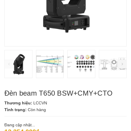
prev
ne
Đèn beam T650 BSW+CMY+CTO
Thương hiệu:
LCCVN
Tình trạng:
Còn hàng
Đang cập nhật...