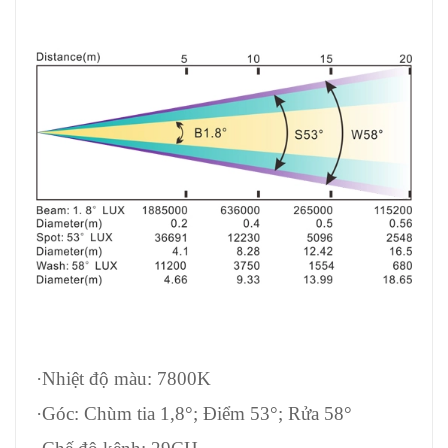
·Nhiệt độ màu: 7800K
·Góc: Chùm tia 1,8°; Điểm 53°; Rửa 58°