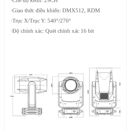
·Chế độ kênh: 29CH
·Giao thức điều khiển: DMX512, RDM
·Trục X/Trục Y: 540°/270°
·Độ chính xác: Quét chính xác 16 bit