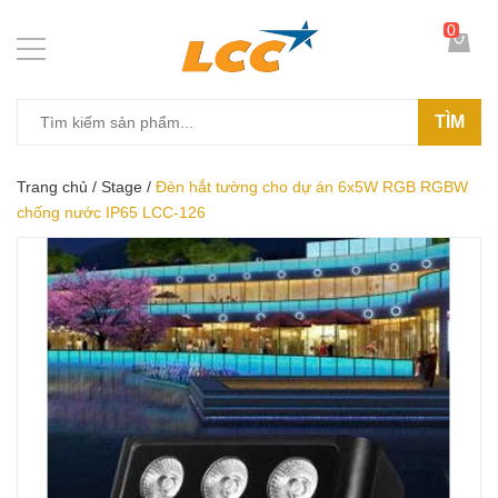
0
TÌM
Trang chủ
/
Stage
/
Đèn hắt tường cho dự án 6x5W RGB RGBW
chống nước IP65 LCC-126