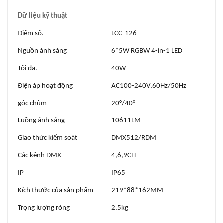
Dữ liệu kỹ thuật
Điểm số.
LCC-126
Nguồn ánh sáng
6*5W RGBW 4-in-1 LED
Tối đa.
40W
Điện áp hoạt động
AC100-240V,60Hz/50Hz
góc chùm
20°/40°
Luồng ánh sáng
10611LM
Giao thức kiểm soát
DMX512/RDM
Các kênh DMX
4,6,9CH
IP
IP65
Kích thước của sản phẩm
219*88*162MM
Trọng lượng ròng
2.5kg