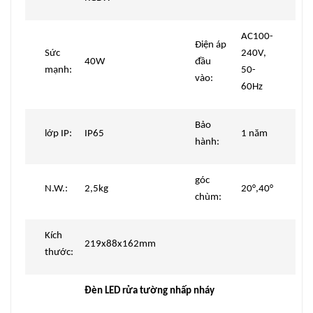
AC100-
Điện áp
Sức
240V,
40W
đầu
mạnh:
50-
vào:
60Hz
Bảo
lớp IP:
IP65
1 năm
hành:
góc
N.W.:
2,5kg
20°,40°
chùm:
Kích
219x88x162mm
thước:
Đèn LED rửa tường nhấp nháy