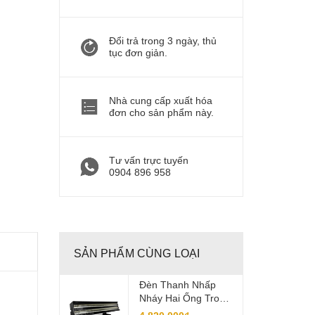
Đổi trả trong 3 ngày, thủ
tục đơn giản.
Nhà cung cấp xuất hóa
đơn cho sản phẩm này.
Tư vấn trực tuyến
0904 896 958
SẢN PHẨM CÙNG LOẠI
Đèn Thanh Nhấp
Nháy Hai Ống Trong
Nhà LCC-BS48