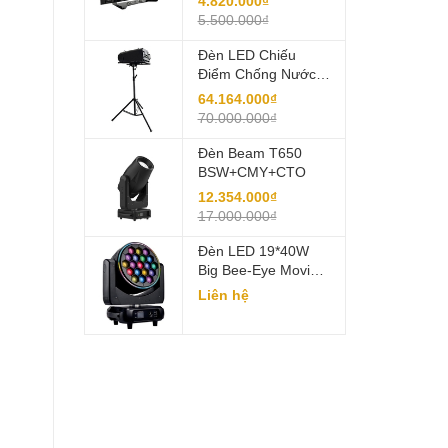
4.820.000₫
5.500.000₫
Đèn LED Chiếu
Điểm Chống Nước
1200W Với Công
64.164.000₫
Nghệ IRIS LCC-
70.000.000₫
FP1200 IRIS
Đèn Beam T650
BSW+CMY+CTO
12.354.000₫
17.000.000₫
Đèn LED 19*40W
Big Bee-Eye Moving
Head LCC-B1940
Liên hệ