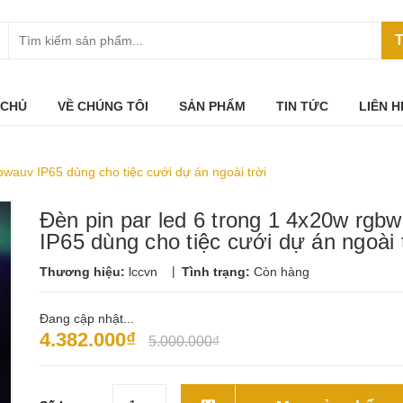
T
 CHỦ
VỀ CHÚNG TÔI
SẢN PHẨM
TIN TỨC
LIÊN H
bwauv IP65 dùng cho tiệc cưới dự án ngoài trời
Đèn pin par led 6 trong 1 4x20w rgb
IP65 dùng cho tiệc cưới dự án ngoài 
|
Thương hiệu:
lccvn
Tình trạng:
Còn hàng
Đang cập nhật...
4.382.000₫
5.000.000₫