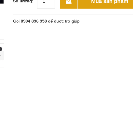
Mua sản phẩm
Số lượng:
Gọi
0904 896 958
để được trợ giúp
next