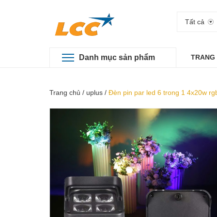
Tất cả
Danh mục sản phẩm
TRANG
Trang chủ
/
uplus
/
Đèn pin par led 6 trong 1 4x20w rg