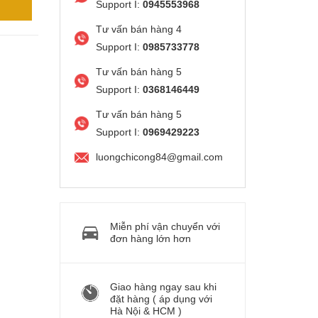
Support I:
0945553968
Tư vấn bán hàng 4
Support I:
0985733778
Tư vấn bán hàng 5
Support I:
0368146449
Tư vấn bán hàng 5
Support I:
0969429223
luongchicong84@gmail.com
Miễn phí vận chuyển với
đơn hàng lớn hơn
Giao hàng ngay sau khi
đặt hàng ( áp dụng với
Hà Nội & HCM )