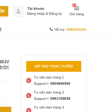
0
Tài khoản
ÌM
Đăng nhập
&
Đăng ký
Giỏ hàng
Ệ
Hỗ trợ:
0969429223
wauv
trời
HỖ TRỢ TRỰC TUYẾN
Tư vấn bán hàng 1
Support I:
0904896958
Tư vấn bán hàng 2
Support I:
0981768838
Tư vấn bán hàng 3