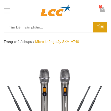
0
TÌM
Trang chủ
/
shupu
/
Micro không dây SKM-A740