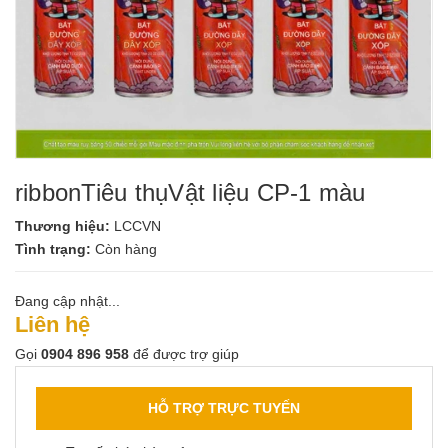
ribbonTiêu thụVật liệu CP-1 màu
Thương hiệu:
LCCVN
Tình trạng:
Còn hàng
Đang cập nhật...
Liên hệ
Gọi
0904 896 958
để được trợ giúp
HỖ TRỢ TRỰC TUYẾN