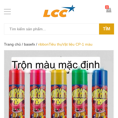
0
TÌM
Trang chủ
/
basefx
/
ribbonTiêu thụVật liệu CP-1 màu